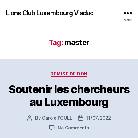
Lions Club Luxembourg Viaduc
Menu
Tag:
master
Categories
REMISE DE DON
Soutenir les chercheurs
au Luxembourg
By
Carole POULL
11/07/2022
Post
Post
author
date
on
No Comments
Soutenir