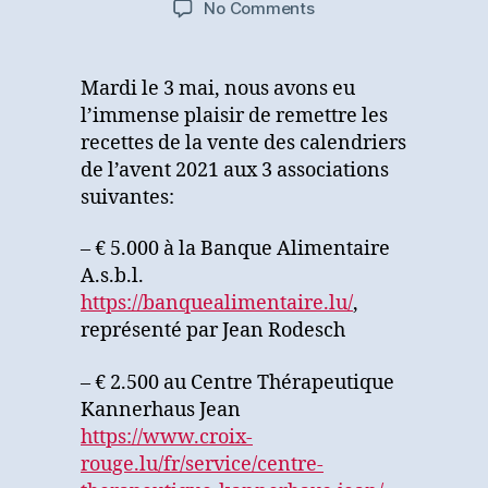
on
No Comments
3
dons
possibles
Mardi le 3 mai, nous avons eu
grâce
l’immense plaisir de remettre les
à
recettes de la vente des calendriers
la
de l’avent 2021 aux 3 associations
vente
suivantes:
de
calendriers
d’avent
– € 5.000 à la Banque Alimentaire
A.s.b.l.
https://banquealimentaire.lu/
,
représenté par Jean Rodesch
– € 2.500 au Centre Thérapeutique
Kannerhaus Jean
https://www.croix-
rouge.lu/fr/service/centre-