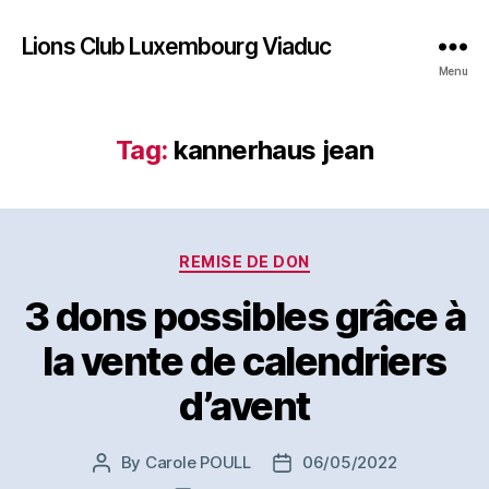
Lions Club Luxembourg Viaduc
Menu
Tag:
kannerhaus jean
Categories
REMISE DE DON
3 dons possibles grâce à
la vente de calendriers
d’avent
By
Carole POULL
06/05/2022
Post
Post
author
date