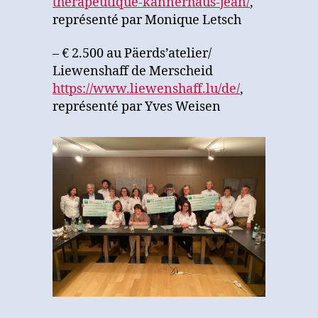
therapeutique-kannerhaus-jean/
,
représenté par Monique Letsch
– € 2.500 au Päerds’atelier/
Liewenshaff de Merscheid
https://www.liewenshaff.lu/de/
,
représenté par Yves Weisen