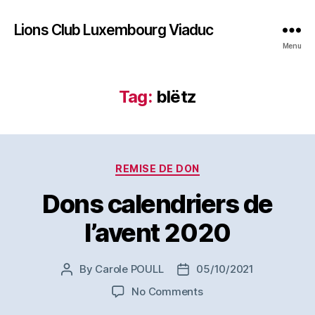
Lions Club Luxembourg Viaduc
Menu
Tag:
blëtz
Categories
REMISE DE DON
Dons calendriers de
l’avent 2020
By
Carole POULL
05/10/2021
Post
Post
author
date
on
No Comments
Dons