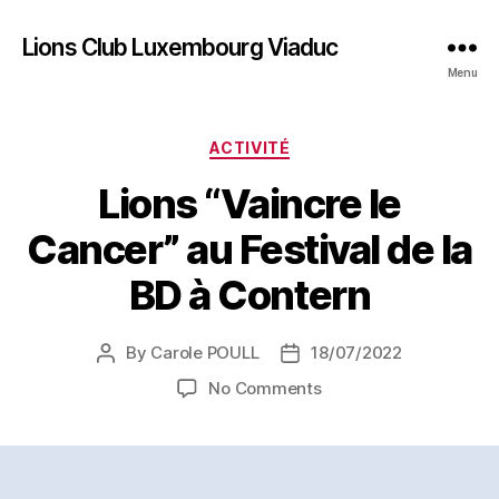
Lions Club Luxembourg Viaduc
Menu
Categories
ACTIVITÉ
Lions “Vaincre le
Cancer” au Festival de la
BD à Contern
By
Carole POULL
18/07/2022
Post
Post
author
date
on
No Comments
Lions
“Vaincre
le
Cancer”