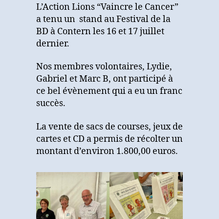
au
L’Action Lions “Vaincre le Cancer”
Festival
a tenu un stand au Festival de la
de
BD à Contern les 16 et 17 juillet
la
dernier.
BD
à
Nos membres volontaires, Lydie,
Contern
Gabriel et Marc B, ont participé à
ce bel évènement qui a eu un franc
succès.
La vente de sacs de courses, jeux de
cartes et CD a permis de récolter un
montant d’environ 1.800,00 euros.