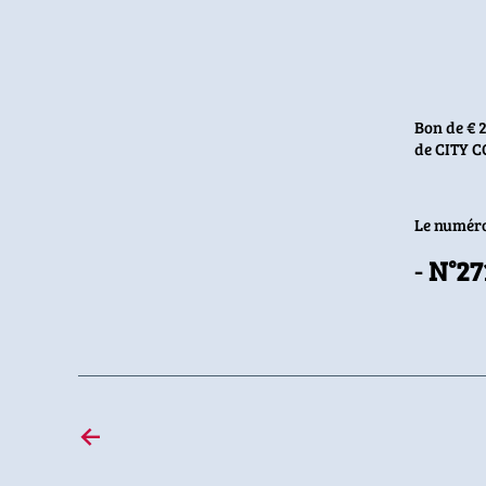
Bon de € 2
de CITY 
Le numéro
N°27
←