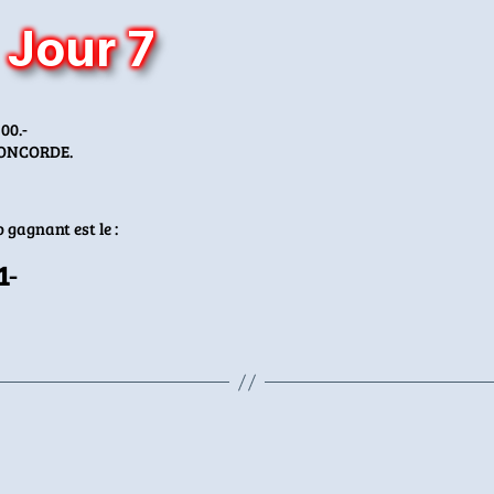
Jour 7
00.-
CONCORDE.
 gagnant est le :
1