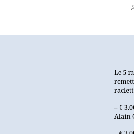
Le 5 m
remett
raclet
– € 3.
Alain
– € 3.