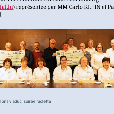
al.lu
) représentée par MM Carlo KLEIN et Pa
.
lions viaduc
,
soirée raclette