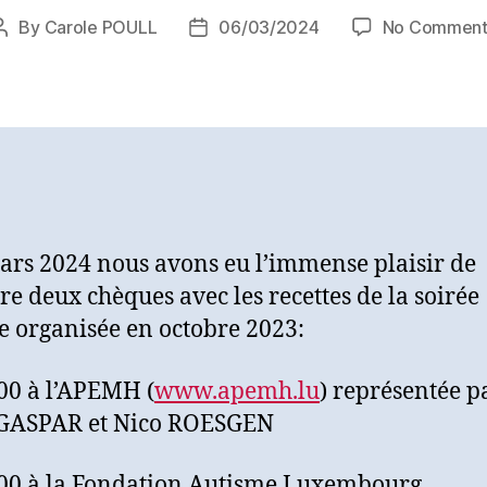
By
Carole POULL
06/03/2024
No Comment
Post
Post
author
date
ars 2024 nous avons eu l’immense plaisir de
re deux chèques avec les recettes de la soirée
te organisée en octobre 2023:
000 à l’APEMH (
www.apemh.lu
) représentée 
 GASPAR et Nico ROESGEN
000 à la Fondation Autisme Luxembourg