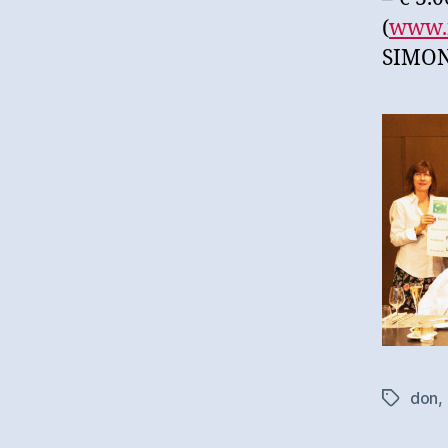
(
www.f
SIMON
don
,
Tags