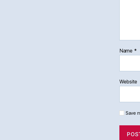
Name
*
Website
Save m