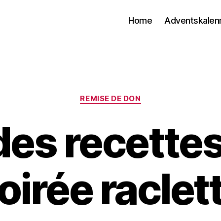
Home
Adventskalen
Categories
REMISE DE DON
es recettes
oirée raclet